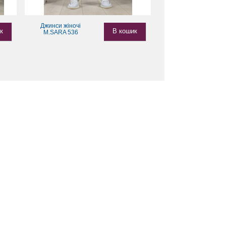
Джинси жіночі
к
В кошик
M.SARA 536