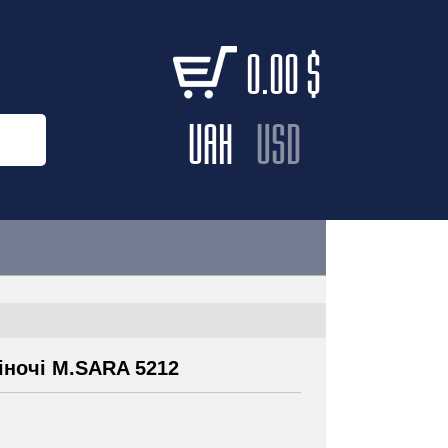
0.00
$
UAH
USD
іночі M.SARA 5212