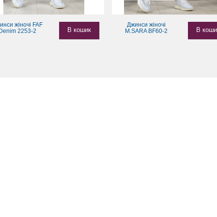
инси жіночі FAF
Джинси жіночі
В кошик
В коши
Denim 2253-2
M.SARA BF60-2