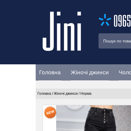
Jini
0965
Головна
Жіночі джинси
Чоло
Головна
/
Жіночі джинси
/
Норма