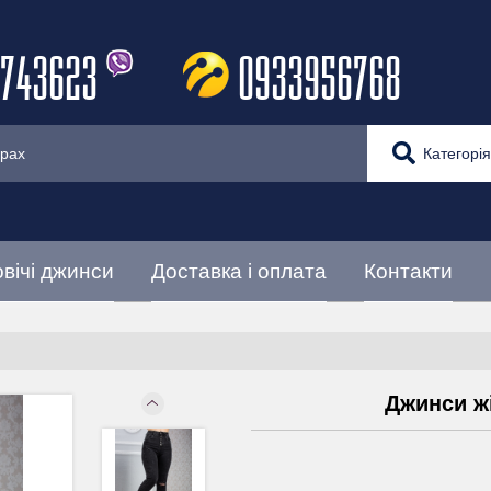
743623
0933956768
Категорія
вічі джинси
Доставка і оплата
Контакти
Джинси ж