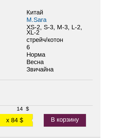
Китай
M.Sara
XS-2, S-3, M-3, L-2,
XL-2
стрейч/котон
6
Норма
Весна
Звичайнa
14
$
В корзину
x 84 $