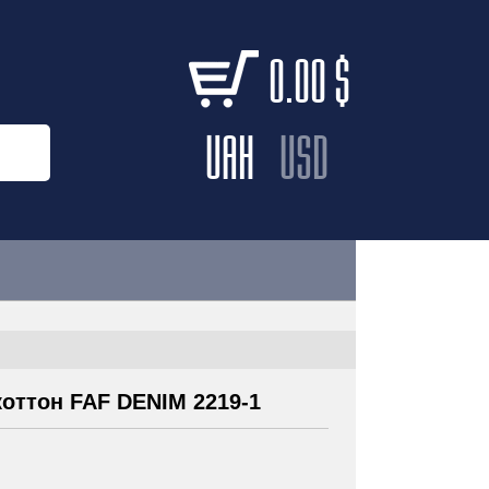
0.00
$
UAH
USD
коттон FAF DENIM 2219-1