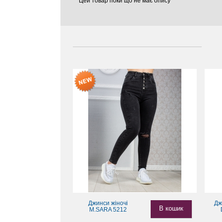
Цей товар поки що не має опису
Джинси жіночі
Дж
В кошик
M.SARA 5212