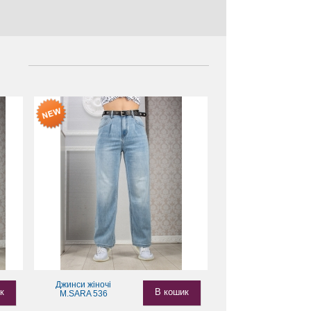
Джинси жіночі
к
В кошик
M.SARA 536