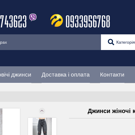
743623
0933956768
Категорія
вічі джинси
Доставка і оплата
Контакти
Джинси жіночі 