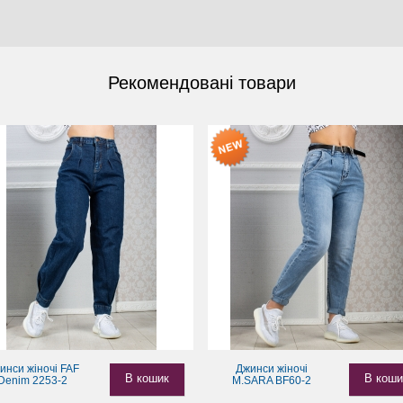
Рекомендовані товари
инси жіночі FAF
Джинси жіночі
В кошик
В коши
Denim 2253-2
M.SARA BF60-2