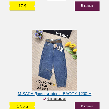
17 $
В кошик
M.SARA Джинси жіночі BAGGY 1200-H
Є в наявності
17.5 $
В кошик