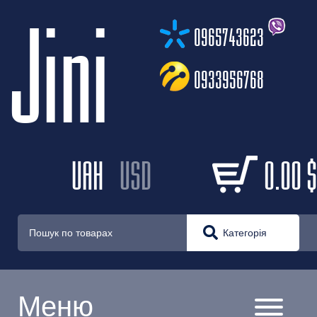
Jini
0965743623
0933956768
UAH
USD
0.00
$
Категорія
Меню