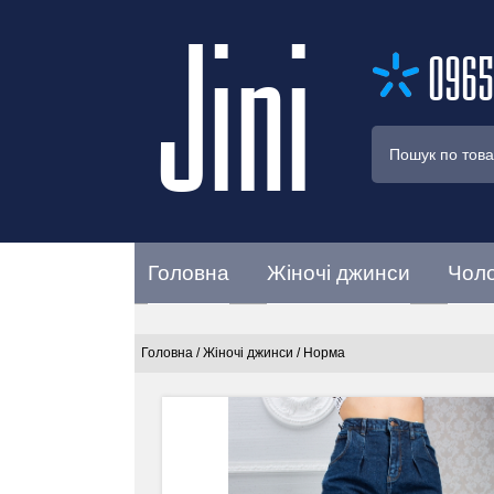
Jini
0965
Головна
Жіночі джинси
Чоло
Головна
/
Жіночі джинси
/
Норма