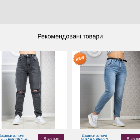
Рекомендовані товари
Джинси жіночі
Джинси жіночі
В кошик
В коши
ттон FAF DENIM
M.SARA BF60-2