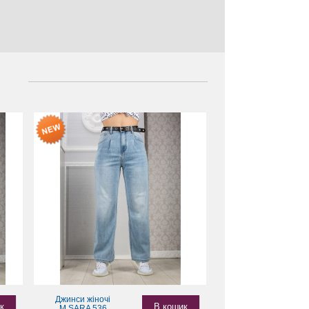
Джинси жіночі
к
В кошик
M.SARA 536