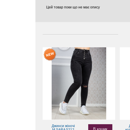
Цей товар поки що не має опису
Джинси жіночі
В кошик
M.SARA 5212
ко