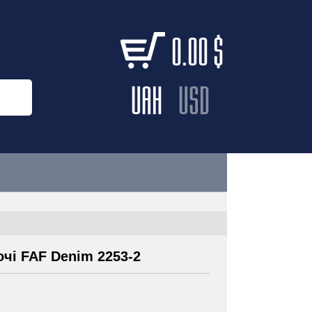
0.00
$
UAH
USD
чі FAF Denim 2253-2