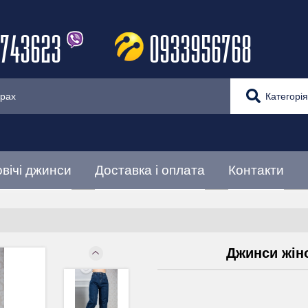
743623
0933956768
Категорія
вічі джинси
Доставка і оплата
Контакти
Джинси жіно