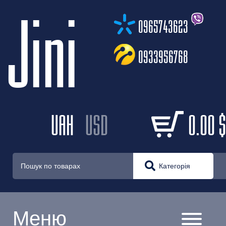
Jini
0965743623
0933956768
UAH
USD
0.00
$
Категорія
Меню