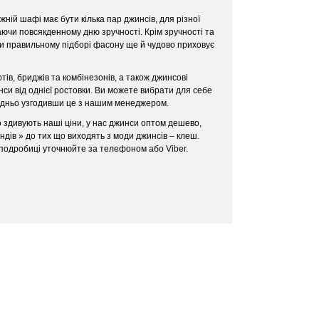
ній шафі має бути кілька пар джинсів, для різної
даючи повсякденному дню зручності. Крім зручності та
ри правильному підборі фасону ще й чудово приховує
ів, бриджів та комбінезонів, а також джинсові
нси від однієї ростовки. Ви можете вибрати для себе
редньо узгодивши це з нашим менеджером.
 здивують наші ціни, у нас джинси оптом дешево,
дів » до тих що виходять з моди джинсів – клеш.
сі подробиці уточнюйте за телефоном або Viber.