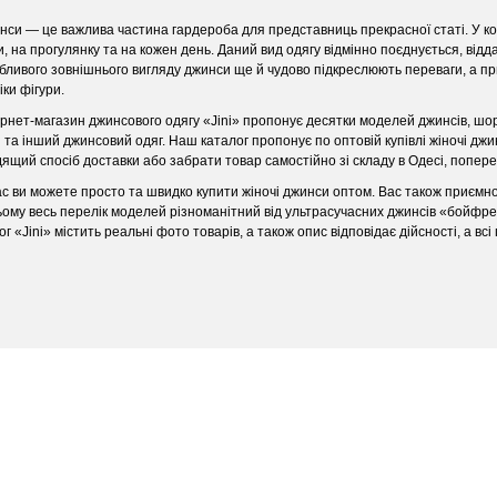
нси — це важлива частина гардероба для представниць прекрасної статі. У кож
и, на прогулянку та на кожен день. Даний вид одягу відмінно поєднується, від
бливого зовнішнього вигляду джинси ще й чудово підкреслюють переваги, а п
ки фігури.
ернет-магазин джинсового одягу «Jini» пропонує десятки моделей джинсів, шорт
и та інший джинсовий одяг. Наш каталог пропонує по оптовій купівлі жіночі джи
дящий спосіб доставки або забрати товар самостійно зі складу в Одесі, попе
ас ви можете просто та швидко купити жіночі джинси оптом. Вас також приємно
ьому весь перелік моделей різноманітний від ультрасучасних джинсів «бойфрен
г «Jini» містить реальні фото товарів, а також опис відповідає дійсності, а в