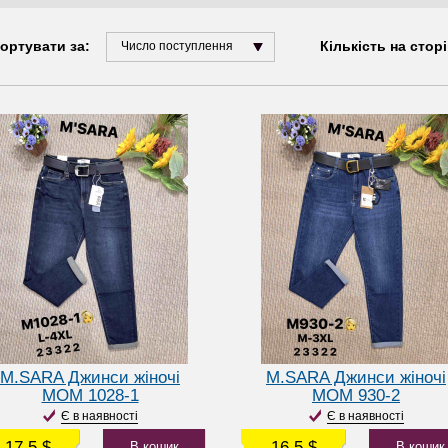
ортувати за:
Кількість на сторі
Число поступлення
M.SARA Джинси жіночі
M.SARA Джинси жіночі
МОМ 1028-1
МОМ 930-2
Є в наявності
Є в наявності
17.5 $
16.5 $
В кошик
В кошик