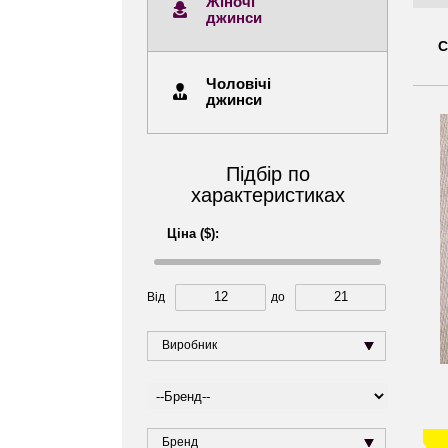
Жіночі
джинси
С
Чоловічі
джинси
Підбір по
характеристиках
Ціна ($):
Від
до
Виробник
Бренд