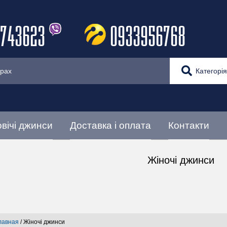
743623
0933956768
Категорія
вічі джинси
Доставка і оплата
Контакти
Жіночі джинси
лавная
/
Жіночі джинси