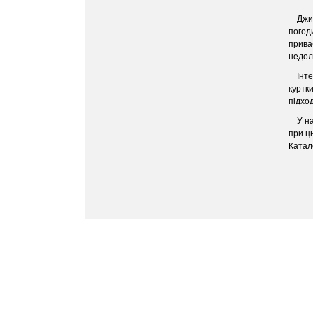
Джи
погод
прива
недолі
Інт
куртк
підхо
У н
при ц
Катало