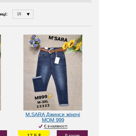
нці:
15
M.SARA Джинси жіночі
МОМ 999
Є в наявності
17.5 $
В кошик