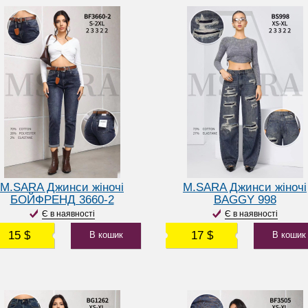
M.SARA Джинси жіночі
M.SARA Джинси жіночі
БОЙФРЕНД 3660-2
BAGGY 998
Є в наявності
Є в наявності
15 $
17 $
В кошик
В кошик