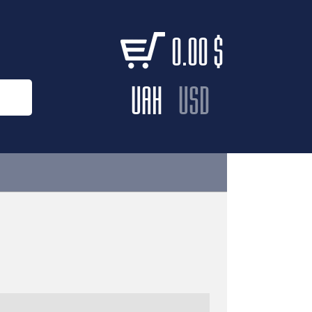
0.00
$
UAH
USD