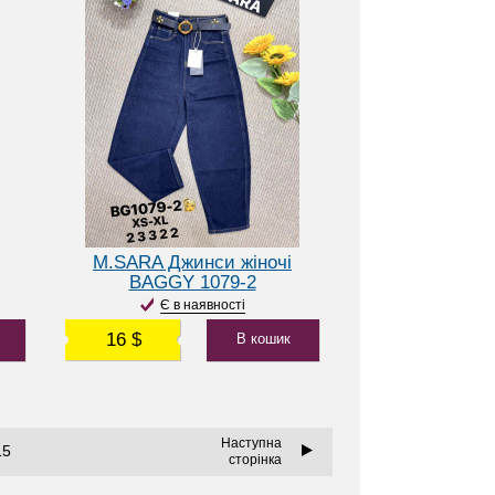
M.SARA Джинси жіночі
BAGGY 1079-2
Є в наявності
16 $
В кошик
Наступна
15
сторінка