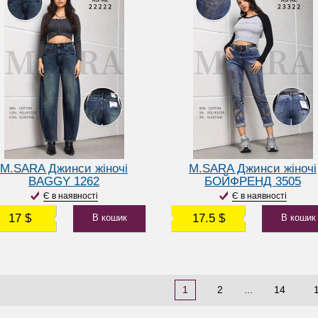
M.SARA Джинси жіночі
M.SARA Джинси жіночі
BAGGY 1262
БОЙФРЕНД 3505
Є в наявності
Є в наявності
17 $
17.5 $
В кошик
В кошик
1
2
...
14