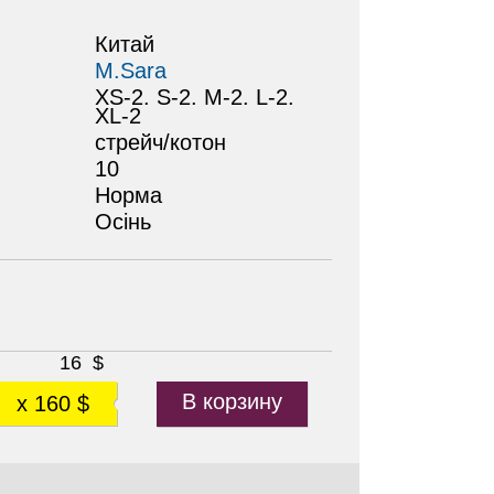
Китай
M.Sara
XS-2. S-2. M-2. L-2.
XL-2
стрейч/котон
10
Норма
Осінь
16
$
В корзину
x 160 $