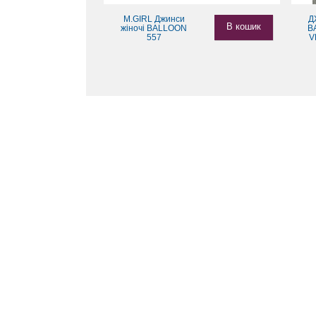
M.GIRL Джинси
Д
В кошик
жіночі BALLOON
B
557
V