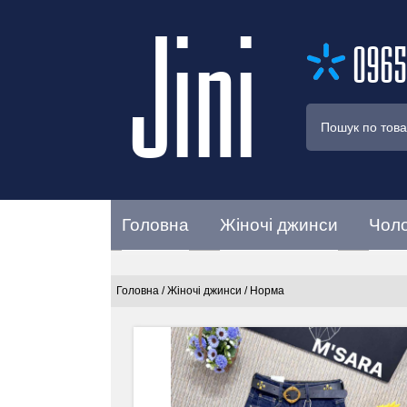
Jini
0965
Головна
Жіночі джинси
Чоло
Головна
/
Жіночі джинси
/
Норма