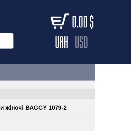
0.00
$
UAH
USD
и жіночі BAGGY 1079-2