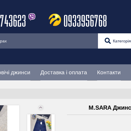
743623
0933956768
Категорія
вічі джинси
Доставка і оплата
Контакти
M.SARA Джинс