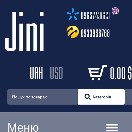
Jini
0965743623
0933956768
UAH
USD
0.00
$
Категорія
Меню