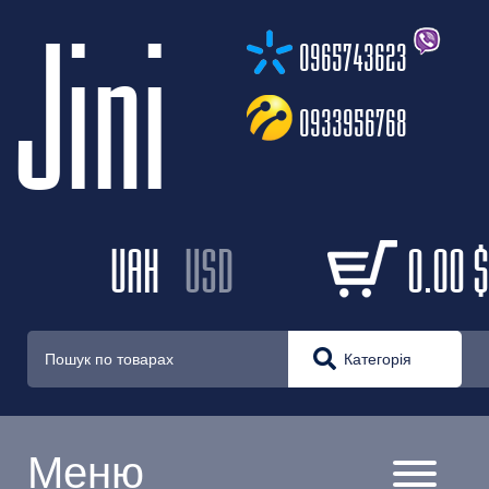
Jini
0965743623
0933956768
UAH
USD
0.00
$
Категорія
Меню