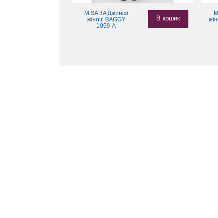
M.SARA Джинси
M
В кошик
жіночі BAGGY
жі
1059-A