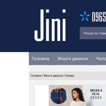
Jini
0965
Головна
Жіночі джинси
Чоло
Головна
/
Жіночі джинси
/
Норма