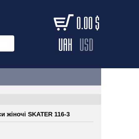
0.00
$
UAH
USD
и жіночі SKATER 116-3