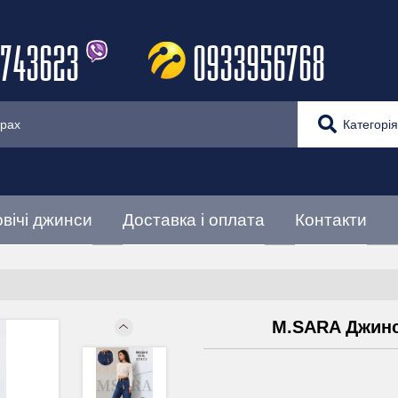
743623
0933956768
Категорія
вічі джинси
Доставка і оплата
Контакти
M.SARA Джинс