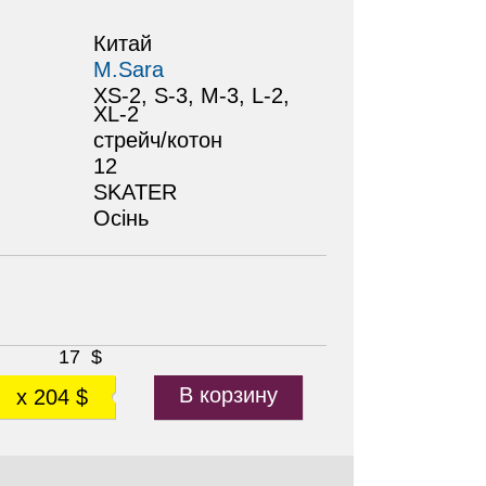
Китай
M.Sara
XS-2, S-3, M-3, L-2,
XL-2
стрейч/котон
12
SKATER
Осінь
17
$
В корзину
x 204 $