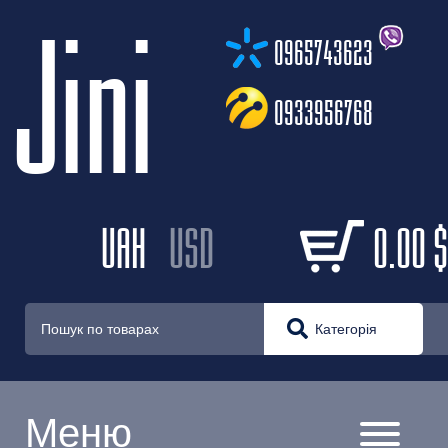
Jini
0965743623
0933956768
UAH
USD
0.00
$
Категорія
Меню