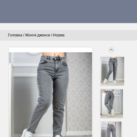
Головна
/
Жіночі джинси
/
Норма