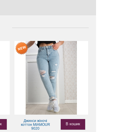
Джинси жіночі
к
В кошик
коттон MIAMOUR
9020