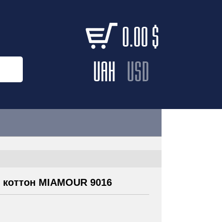
0.00
$
UAH
USD
і коттон MIAMOUR 9016