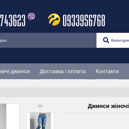
743623
0933956768
Категорія
вічі джинси
Доставка і оплата
Контакти
Джинси жіноч