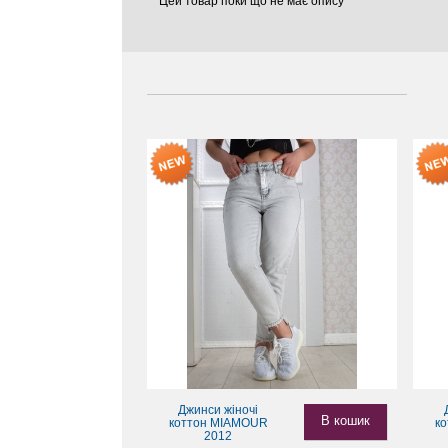
Цей товар поки що не має опису
Джинси жіночі
В кошик
коттон MIAMOUR
к
2012