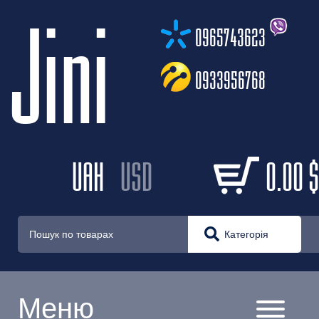
Jini
0965743623
0933956768
UAH
USD
0.00
$
Категорія
Меню