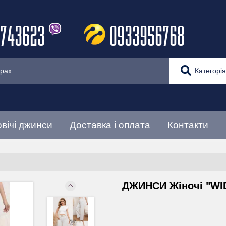
743623
0933956768
Категорія
вічі джинси
Доставка і оплата
Контакти
ДЖИНСИ Жіночі "WID