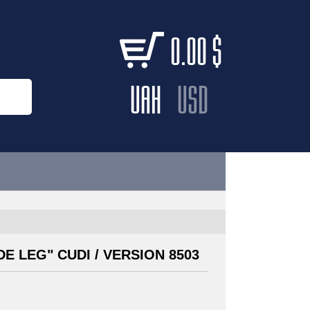
0.00
$
UAH
USD
E LEG" CUDI / VERSION 8503