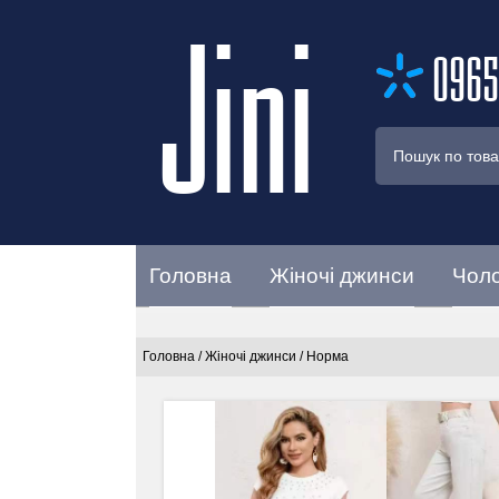
Jini
0965
Головна
Жіночі джинси
Чоло
Головна
/
Жіночі джинси
/
Норма