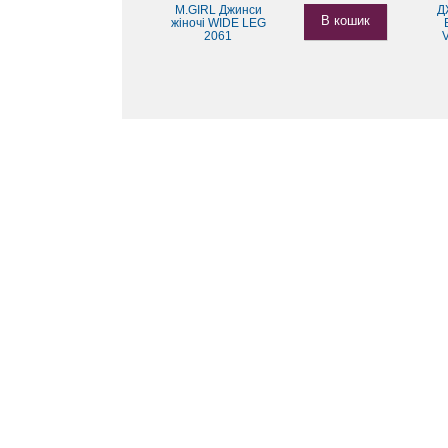
M.GIRL Джинси
Д
В кошик
жіночі WIDE LEG
2061