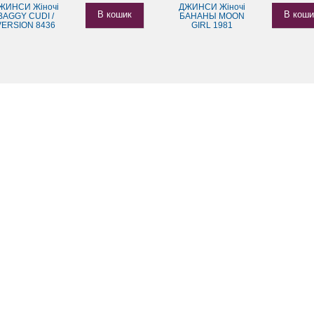
ЖИНСИ Жіночі
ДЖИНСИ Жіночі
В кошик
В коши
BAGGY CUDI /
БАНАНЫ MOON
VERSION 8436
GIRL 1981