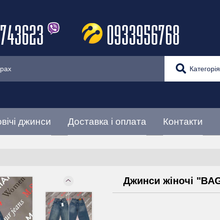
743623
0933956768
Категорія
вічі джинси
Доставка і оплата
Контакти
Джинси жіночі "BA