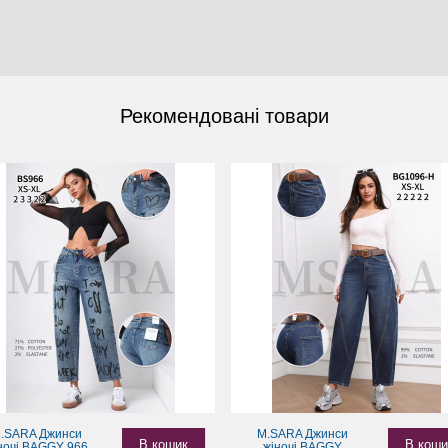
Рекомендовані товари
.SARA Джинси
M.SARA Джинси
В кошик
В коши
ночі BAGGY 966
жіночі BAGGY