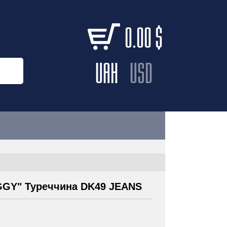
0.00
$
UAH
USD
GGY" Туреччина DK49 JEANS