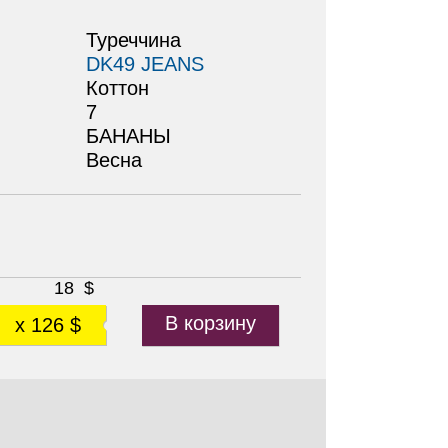
Туреччина
DK49 JEANS
Коттон
7
БАНАНЫ
Весна
18
$
В корзину
x 126 $