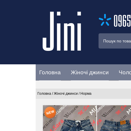
Jini
0965
Головна
Жіночі джинси
Чоло
Головна
/
Жіночі джинси
/
Норма