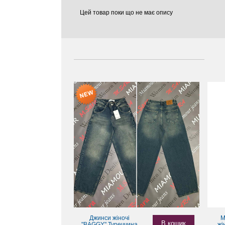
Цей товар поки що не має опису
Джинси жіночі
M
В кошик
"BAGGY" Туреччина
жі