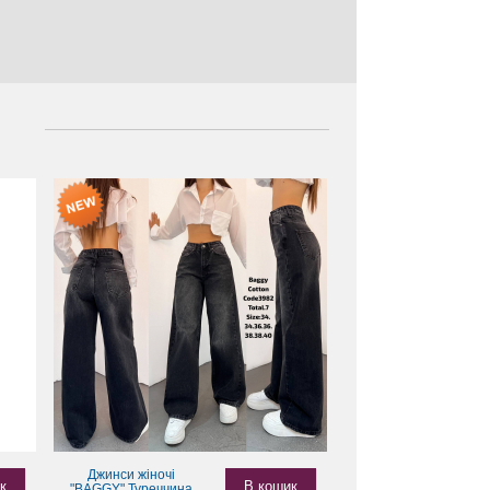
Джинси жіночі
к
В кошик
"BAGGY" Туреччина